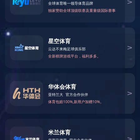
室外型智能高频在线式系列UPS
型号
价格
产品特点
室外型智能高频在线式系
列UPS是艾默生网络能源公
司在UH11系列基础之上特
别根据室外通信 网络设备
使用需求推出的新一代专
见详情
点击咨询
业UPS产品。该系列共有三
个规格，额定输出容量分
别为1kVA、2kVA和
3kVA。可以应用在通信，