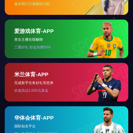
我们的
荣誉
Our Honor
乐鱼官方站页面登录入口
乐鱼官方站页面登录入口-乐鱼(中国)
机房空调
空调维修
UPS电源
空调维保
机房冷通道
机房建设
经典案例
联系我们