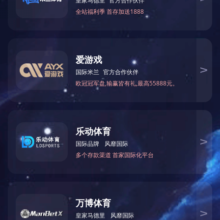
为公司高科技术发展方向提供了有力的技术保障和支持，目前，公司
在全国各地设有二十多个办事处和代理机构，有一套完善的服务网络
体系，能及时、有效地为用户提供优质的服务。先后与先控、维谛、
华为、克莱门特结成合作伙伴关系，公司提供端到端、机房电源及配
电系统、机房装修、精密空调及新风系统、防雷接地、漏水报警系
统、动力环境监控等项目全方位的机房解决方案。用户遍布银行、电
信、铁路、电力、石化、冶金等行业。
公司的宗旨是：为用户服务是我们的首要宗旨，注重项目管理及
追求卓越服务是我们的特色。我们坚信用户的成功才是我们的成功！
我们的口号是： 我们会使您更满意！
企业
使命
Corporate Mission
通过迅速地开发和提交解决客户真正问题的创新解决方案来改
进信息和通讯系统的可管理性、可用性和性能，使客户满意。