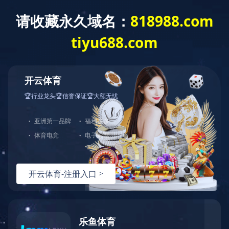
乐鱼官方站页面登录入口
公司
介绍
Company Introduction