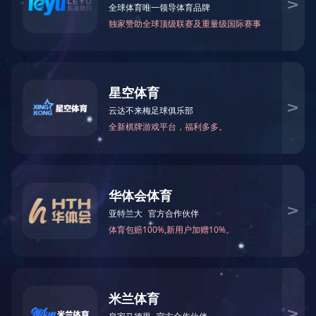
A
乐鱼官方站页面登录入口-乐鱼(中国)
bout us
乐鱼官方站页面登录入口-乐鱼(中国) 位于中关村高科技园区，是
一家全方位提供机房解决方案的专业工程公司，公司下设UPS电源事
业部、精密空调事业部、防雷产品事业部、发电机组事业部、机房整
体建设事业部、精密空调维保事业部、工程设计部、蓄电池部。
公司拥有一批由大本、硕士、博士组成的开发、管理和营销队
伍，并与清华、北大等着名科技院校的专家学者保持长期合作关系，