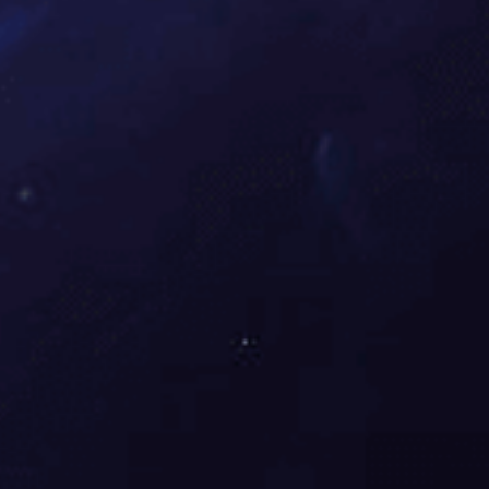
-乐鱼(中国) （南京办事处）
乐鱼(中国) （南京办事处）
m 13520099504@163.com