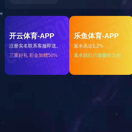
综合布线、机房整体建设等： 刘刚1391