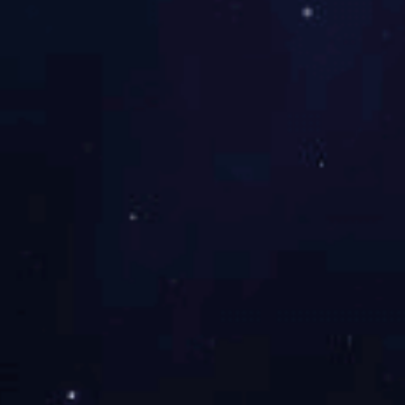
地址:沈阳市浑南新区高歌路2-1号B座1003
邮编: 110179
电话: 13911133352
免费电话: 400-650-1086
E-mail:112417434@qq.com 13520099504@163.com
太原分公司
乐鱼官方站页面登录入口-乐鱼(中国) （太原
地址:太原市和平南路143号
邮编: 010030