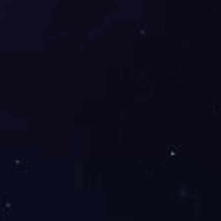
-乐鱼(中国) （长春办事处）
177号
m 13520099504@163.com
-乐鱼(中国) （呼和浩特办事处）