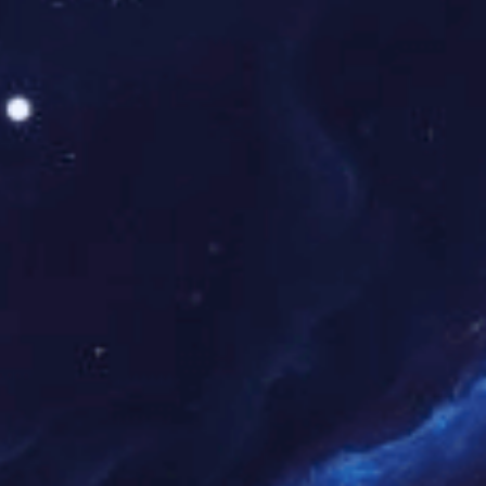
上海合作伙伴
办事处）
乐鱼官方站页面登录入口
地址: 上海嘉定区墨玉南路
邮编: 201800
免费电话: 400-650-1086
电话: 13691012098 王工
E-mail: 13520099504@163