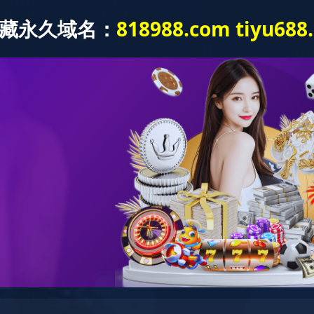
加入收藏
口-乐鱼(中国)
机房空调
空调维修
UPS电源