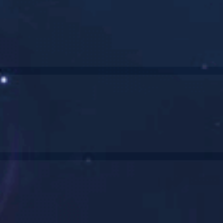
鱼(中国)
辉煌国际5号楼7层716
 62104249