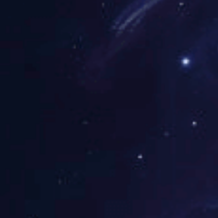
成都分公司
乐鱼官方站页面登录入口-乐鱼(中国) （成都
地址:成都市青羊区文武路42号新时代广场18A
邮编: 610000
免费电话: 400-650-1086
E-mail:112417434@qq.com 13520099504@163.com
产品咨询热线: 13911133352