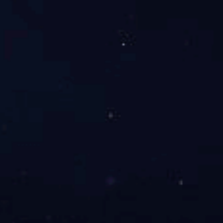
特市回民区通道南路17号
m 13520099504@163.com
-乐鱼(中国) （济南办事处）
8号A座701室