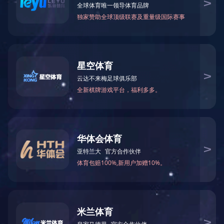
设备维修领域的技术发展速度是相对较快的，并且要结合
设备类型掌握各种故障的原因和排除技巧，尤其是在中央
空调的设备故障发生以后，及时判定故障原因对于制定解
决方案是至关重要的，毕竟如今的空调设备呈现出了应用
多元化发展趋势，包括
日立空调维修
在内的服务体系都需
要不断完善，才能够为客户企业的空调设备稳定运行保驾
护航，要知道任何设备的运行，发生故障都是无法避免的
事情，只有平时多注意故障排查经验的积累，面对各种原
因导致的设备故障才能在尽可能短的时间内成功解决。