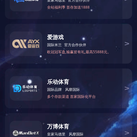
其实中央空调在安装和维修方面的经验是极为丰富的，无
论是厂家的售后服务人员，还是维修公司的专业维修人
员，都能够在接到客户的维修请求以后，结合设备的故障
表现尽快做出正确的判定，这也就为制定切实可行的解决
方案提供技术支撑，即便是机房场景内的中央空调有着精
密度方面的要求，只要平时恪守巡检和维保要求，突发性
的设备故障同样能够在排除过程中尽量避免影响到设备运
行状态，毕竟如今的维修人员不仅经验丰富，维修技艺也
是极为精湛的，因此对于各种类型的设备故障完全能够从