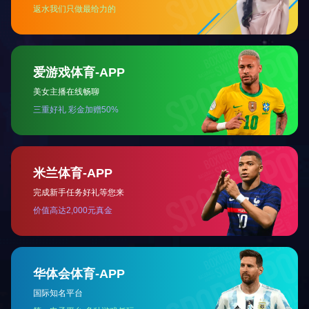
元化空调设备应用需求的基本前提，特别是机房场景内的
精密空调，无论平时的维护保养还是故障发生以后的排查
维修，都需要充分考虑到各方面因素可能造成的设备危
害，才有利于故障解决取得事半功倍的成效。
上一篇：
妥善制定佳力图空调维修方案实现长期可靠运行
下一篇：
细化特灵空调维修技术标准从容应对设备故障
乐鱼官方站页面登录入口
乐鱼官方站页面登录入口-乐鱼(中国)
机房空调
空调维修
UPS电源
空调维保
机房冷通道
机房建设
经典案例
联系我们
©Copyright 2015 乐鱼官方站页面登录入口-乐鱼(中国) 版权所有 请勿转载
公安局备案号：110302001001 技术支持：小时工作室
XML地图