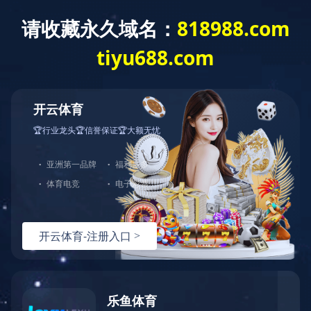
乐鱼官方站页面登录入口
>
>
乐鱼官方站页面登录入口
解决方案
完善日立空调维修服务体系满
足多元化应用需求
完善日立空调维修服务体系满足多元化应用需求
文章来源：admin
发布时间：2021-01-29 09:12:33
浏览：
0
次