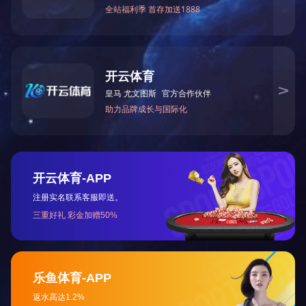
节方面如果与专业维修公司相比较还是稍逊一筹，这也就
从客观角度体现出了建立多方维保机制的必要性，特别是
技术要求极为严苛的
机房专用空调
还要细化技术标准，才
能在同等条件下确保设备运行的状态水平能够大幅度提
高，相信这对设备运行的管理单位来说是有着专业认知
的，也从很大程度上实现了对厂家维修标准的细化，毕竟
大多数情况下的设备故障，都需要依托相对专业的维修人
员才能迎刃而解，即便设备故障短时间无法排除，故障原
因也能够在尽可能短的时间内做出判定。
考虑到大部分的中央空调都会存在故障隐患，无论是的技
术原因还是设备运行期间的维保问题，只要故障出现都必
须要找到切实可行的处置措施，此时对于维修公司的上门
服务就会产生多元化的需求，但如果没有与维修公司建立
起值得信赖的沟通机制，就无法确保第一时间实现对故障
的排除，特别是机房内的专用空调，无论技术水平还是部
件精密度，都会对设备运行产生实质性的影响，所以说依
托维修公司进行日常的巡检维护还是很有必要的。
总的来说，中央空调出现设备故障是不可避免的，只不过
会因为维护和保养效果而产生差异，但针对机房应用场景
的空调安装和运行，对于各方面条件的要求都极为严苛，
因此在针对设备故障采取处置措施的时候，也要充分考虑