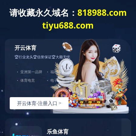
乐鱼官方站页面登录入口
>
>
>
乐鱼官方站页面登录入口
机房空调
克莱门特机房空调
海瑞斯机房空调
艾默生机房空调
海洛斯机房空调
克莱门特机房空调