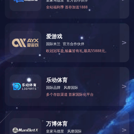
克莱门特刀片风系列机房空调（水冷直膨）
克莱门特刀片风系列机房空调（水冷直膨）
克莱门特刀片风系列机房空调（冷冻水）
克莱门特刀片风系列机房空调（冷冻水）