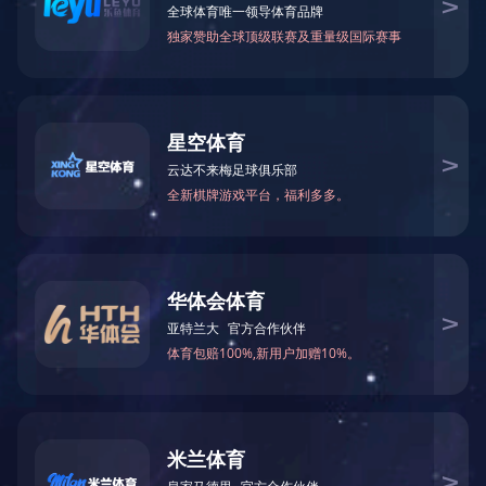
设备进行系统的测试检查，维护保养过程中涉及的所有材
料费另计，另外如在维护保养检查中发现机组需要进行维
修或更换配件时，其维修费和材料费另行报价。测试维护
后将作出测试检查报告，或另提供技术参考方案。
上一篇：
年度总包式巡检及维护保修（简称维保）
下一篇：
现场设备巡检及维护保养或保险
乐鱼官方站页面登录入口
乐鱼官方站页面登录入口-乐鱼(中国)
机房空调
空调维修
UPS电源
空调维保
机房冷通道
机房建设
经典案例
联系我们
©Copyright 2015 乐鱼官方站页面登录入口-乐鱼(中国) 版权所有 请勿转载
公安局备案号：110302001001 技术支持：小时工作室
XML地图