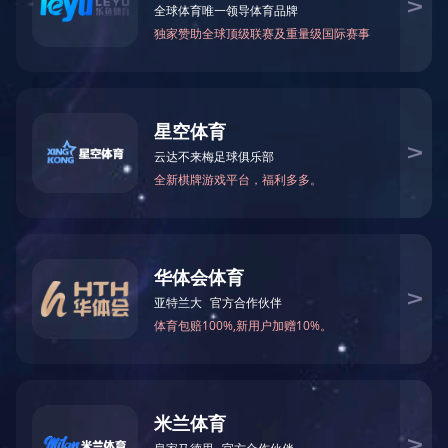
与用户签订托管式维修保养协议书， 进行空调机组春
秋二季定期保养和应急维修工作， 机组运行使用期间定时
经常巡视检查，对突发性的机组故障，提供全年的维修服
务，金恒公司承担维护保养、应急维修、大修等全部工作
和维修费用。维修保养过程中涉及的所有材料费另计。
上一篇：
年度空调机组运行分析
下一篇：
年度总包式巡检及维护保修（简称维保）
乐鱼官方站页面登录入口
乐鱼官方站页面登录入口-乐鱼(中国)
机房空调
空调维修
UPS电源
空调维保
机房冷通道
机房建设
经典案例
联系我们
©Copyright 2015 乐鱼官方站页面登录入口-乐鱼(中国) 版权所有 请勿转载
公安局备案号：110302001001 技术支持：小时工作室
XML地图