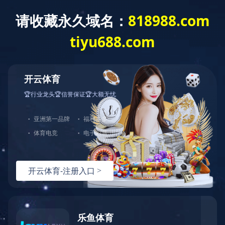
乐鱼官方站页面登录入口
>
>
乐鱼官方站页面登录入口
技术支持
托管式年度巡检及维修保养服
务
托管式年度巡检及维修保养服务
文章来源：admin
发布时间：2015-07-17 13:33:57
浏览：
0
次