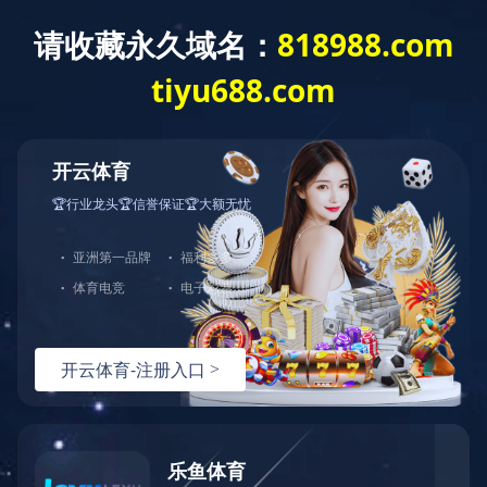
乐鱼官方站页面登录入口
>
>
乐鱼官方站页面登录入口
技术支持
现场设备维修及抢修
现场设备维修及抢修
文章来源：admin
发布时间：2015-07-17 13:36:00
浏览：
0
次
对没有同金恒公司签订维护保养协议的用户，我们提