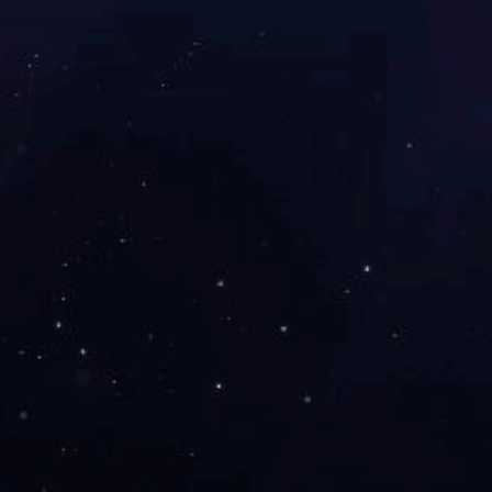
H
热点文章
ot articles
江西省人民银行数据中心
江西省人民银行数据中心
招商银行超大型机房
北京建行机房工程
招商银行超大型机房
乐鱼官方站页面登录入口
乐鱼官方站页面登录