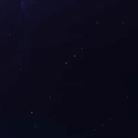
街1号院辉煌国际5号楼7层
716
鲁文：13520099504
热线：010-62104284
QQ：514468705
112417434
邮箱：
13520099504@163.com
下一篇：
北京农行数据中心机房