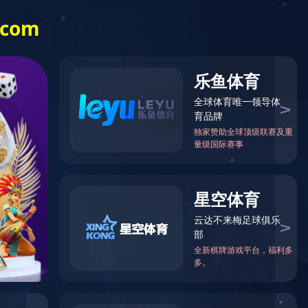
设为乐鱼官方站页面登录入口
热线：010-62104284
空调维保
机房冷通道
机房建设