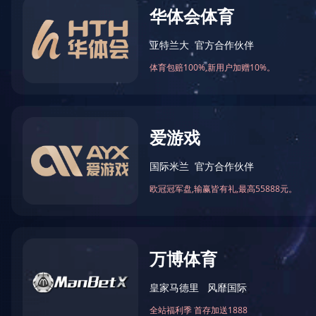
乐鱼官方站页面登录入口
>
经典案例
>
北京建行
北
文章来源：admin