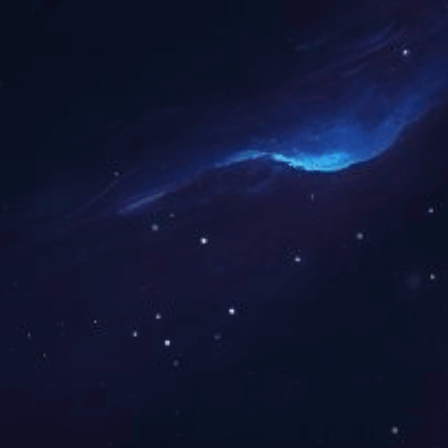
上一篇：没有了