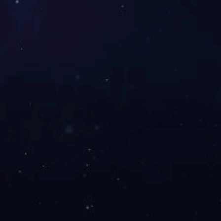
交通银行机房建设
承德地税局
北京建行机房工程
北京农行数据中心机房
上海电力电网调度中心
入口-乐鱼(中国)
机房空调
空调维修
UPS电源
经典案例
联系我们
©Copyright 2015 乐鱼官方站页面登录入口-乐鱼(中国) 版权所有 请勿转