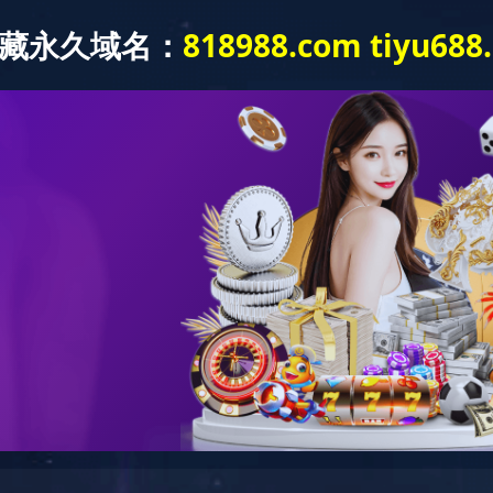
加入收藏
口-乐鱼(中国)
机房空调
空调维修
UPS电源