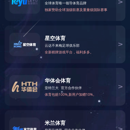
可靠度高达99.99999%双母线UPS供电系统，确保完成全市
电网调度任务。
海瑞斯为上海电网调度中心提供端到端一体化整体解决方案，
包括：
·输入配电系统
·4x300KVA双母线UPS系统
·输入隔离变压器
·输出配电系统
·负载精密配电系统
·机房动力设备及环境监控系统
·电池单体内阻、电压监控系统
·机房精密空调系统CM30～60
·2x160KVA UPS系统