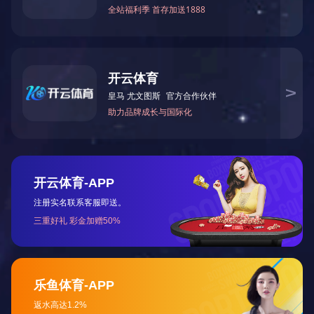
（左）JH970应用图 /（右）监控平台