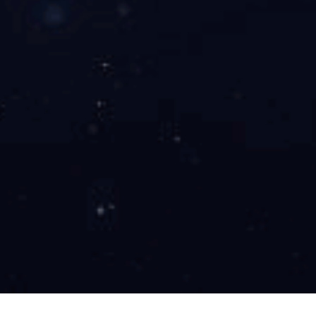
（左）地级机房协议转换器应用图/（右）地级机房协议转换器应用图
上一篇：
中国石油天然气集团公司
下一篇：
华胜天成机房建设项目
乐鱼官方站页面登录入口
乐鱼官方站页面登录入口-乐鱼(中国)
机房空调
空调维修
UPS电源
空调维保
机房冷通道
机房建设
经典案例
联系我们