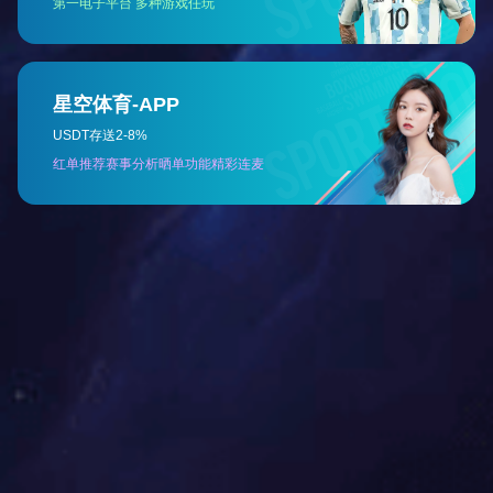
（左）监控平台 /（右）适配器应用图