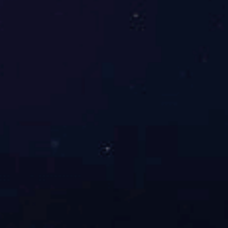
（左）地级机房JH970应用图/（右）地级机房适配器应用图