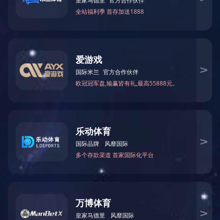
房报警数据和历史数据可以记录、查询、显示和打印；联动录像和
查询；通信电源/UPS/精密空调联网监控查询；
★网络结构：E1通道和以太网混合，监控中心和各个机房之间采用
E1通路和以太局域网连接，传输图像和数据信息；
★监控系统：网络型监控服务器、网络视频服务器、彩色摄像机、
智能协议转换器、网络型短信报警机、传感器适配器以及各种探测
器。