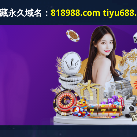
加入收藏
口-乐鱼(中国)
机房空调
空调维修
UPS电源