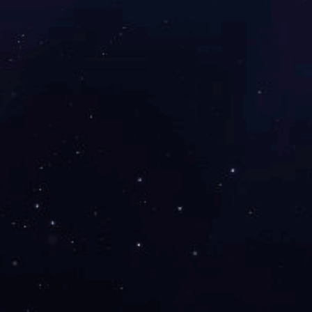
H
热点文章
ot articles
江西省人民银行数据中心
江西省人民银行数据中心
招商银行超大型机房
北京建行机房工程
招商银行超大型机房
乐鱼官方站页面登录入口
乐鱼官方站页面登录