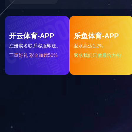
中国农业银行北京市分行机构遍布城乡，拥有众多
银行北京市分行公开招标项目中，伊顿公司提供的93
产品，是伊顿公司率先在业界推出的全系列高效节
为其提供高效、可靠的电力保障。